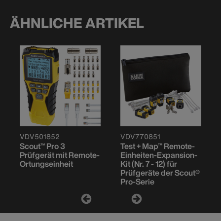
ÄHNLICHE ARTIKEL
VDV501852
VDV770851
Scout™ Pro 3
Test + Map™ Remote-
Prüfgerät mit Remote-
Einheiten-Expansion-
Ortungseinheit
Kit (Nr. 7 - 12) für
Prüfgeräte der Scout®
Pro-Serie