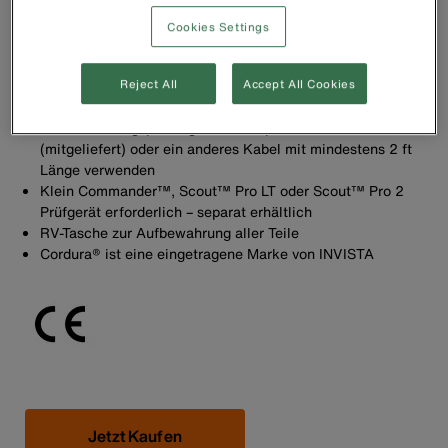
Koaxial-F-Adapter (Gewindestecker – Aufsteckbuchse), 8
RJ45-Überbrückungs-Prüfkabel, Test-n-Map™ Remote-
Cookies Settings
Prüfkabel (450 cm, 18 Zoll), Reißverschlusstasche
Mit den mitgelieferten Überbrückungskabeln werden die
Test-n-Map ™ Remote-Einheiten an Wandbuchsen
Reject All
Accept All Cookies
angeschlossen.
Für Validierungsprüfung Test-n-Map™ Remote-Prüfkabel
(mitgeliefert) oder ein anderes Kabel mit mindestens 2 ft
Länge verwenden
Klein Commander™, Scout™ Pro LT oder Scout™ Pro 2
Prüfgerät erforderlich – separat erhältlich
RV-Tasche zur Aufbewahrung aller Teile
Cordura® ist eine eingetragene Marke von INVISTA
Jetzt Kaufen