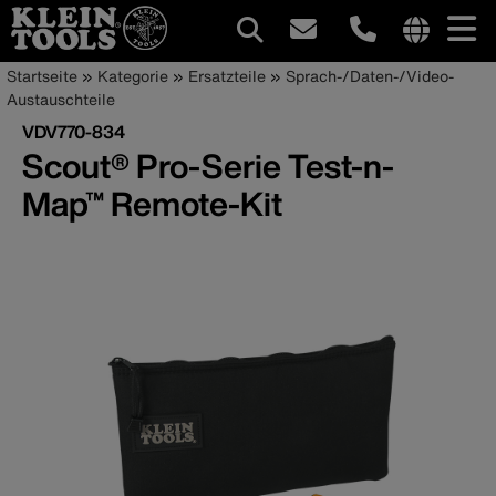
Hauptnavigation
Internationa
Pfadnavigation
Direkt
Startseite
Kategorie
Ersatzteile
Sprach-/Daten-/Video-
site
zum
Austauschteile
links
Inhalt
VDV770-834
menu
Scout® Pro-Serie Test-n-
Map™ Remote-Kit