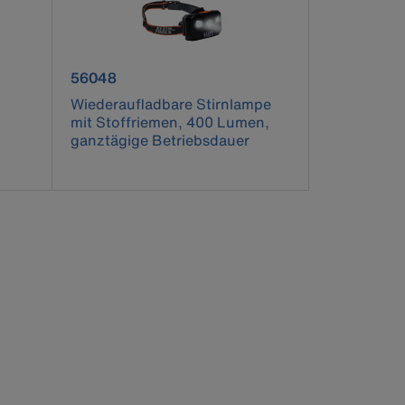
product number 56048
56048
Wiederaufladbare Stirnlampe
mit Stoffriemen, 400 Lumen,
ganztägige Betriebsdauer