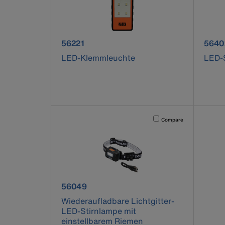
product number 56221
prod
56221
5640
LED-Klemmleuchte
LED-
Activating this element will 
Compare
product number 56049
56049
Wiederaufladbare Lichtgitter-
LED-Stirnlampe mit
einstellbarem Riemen