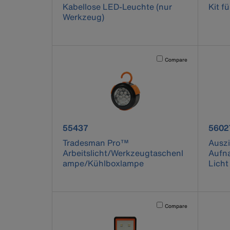
Kabellose LED-Leuchte (nur
Kit f
Werkzeug)
Activating this element will 
Compare
product number 55437
produ
55437
5602
Tradesman Pro™
Ausz
Arbeitslicht/Werkzeugtaschenl
Aufn
ampe/Kühlboxlampe
Lich
Activating this element will 
Compare