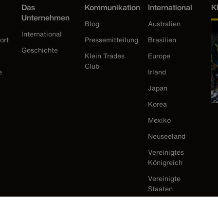
Das
Kommunikation
International
K
Unternehmen
Blog
Australien
International
ort
Pressemitteilung
Brasilien
Geschichte
Klein Trades
Europe
Club
e
Irland
Japan
Korea
Mexiko
Neuseeland
Vereinigtes
Königreich
Vereinigte
Staaten