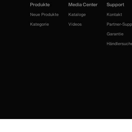
Produkte
Media Center
Support
Neue Produkte
Kataloge
Kontakt
Kategorie
Videos
Partner-Supp
Garantie
Händlersuch