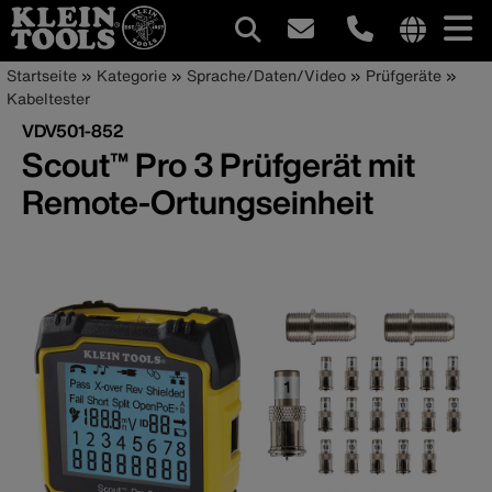
Hauptnavigation
Internationa
Pfadnavigation
Direkt
Startseite
Kategorie
Sprache/Daten/Video
Prüfgeräte
site
zum
Kabeltester
links
Inhalt
VDV501-852
menu
Scout™ Pro 3 Prüfgerät mit
Remote-Ortungseinheit