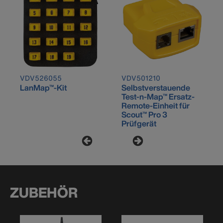
VDV526055
VDV501210
LanMap™-Kit
Selbstverstauende
Test-n-Map™ Ersatz-
Remote-Einheit für
Scout™ Pro 3
Prüfgerät
ZUBEHÖR