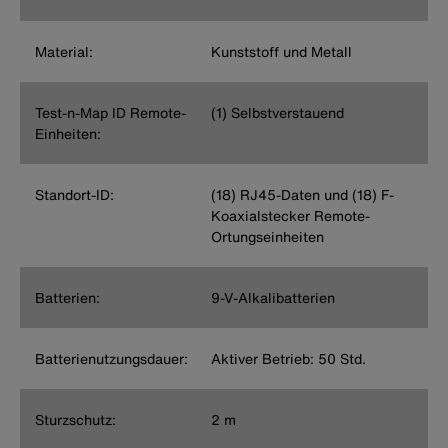
Material:
Kunststoff und Metall
Test-n-Map ID Remote-
(1) Selbstverstauend
Einheiten:
Standort-ID:
(18) RJ45-Daten und (18) F-
Koaxialstecker Remote-
Ortungseinheiten
Batterien:
9-V-Alkalibatterien
Batterienutzungsdauer:
Aktiver Betrieb: 50 Std.
Sturzschutz:
2 m