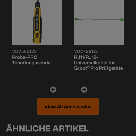
VDV500123
VDV726125
Probe-PRO
RJ11/RJ12-
Tonortungssonde
Universalkabel für
Scout™ Pro Prüfgeräte
View All Accessories
ÄHNLICHE ARTIKEL