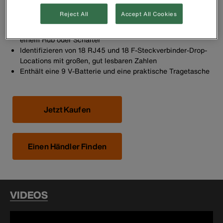
Beleuchtetes LCD Display zeigt Kabellänge,
Reject All
Accept All Cookies
Leiterzuordnung, Kabel-ID und Testergebnisse an
Hub-Blinkmodus zum Identifizieren der Buchsenlage an
einem Hub oder Schalter
Identifizieren von 18 RJ45 und 18 F-Steckverbinder-Drop-
Locations mit großen, gut lesbaren Zahlen
Enthält eine 9 V-Batterie und eine praktische Tragetasche
Jetzt Kaufen
Einen Händler Finden
VIDEOS