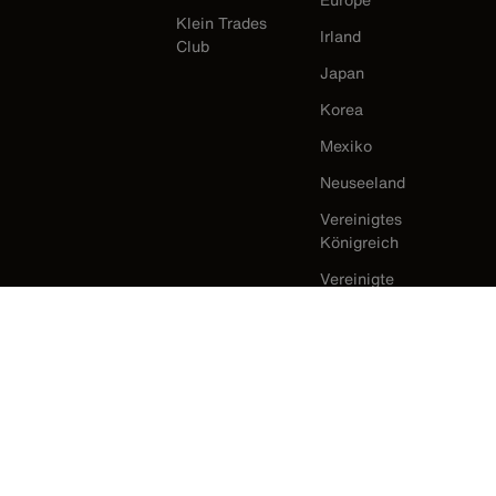
Klein Trades
Irland
Club
Japan
Korea
Mexiko
Neuseeland
Vereinigtes
Königreich
Vereinigte
Staaten
Klein Tools Kataloge