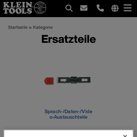
Hauptnavigation
Internationa
site
Pfadnavigation
Direkt
Startseite
Kategorie
links
zum
Ersatzteile
menu
Inhalt
Sprach-/Daten-/Vide
o-Austauschteile