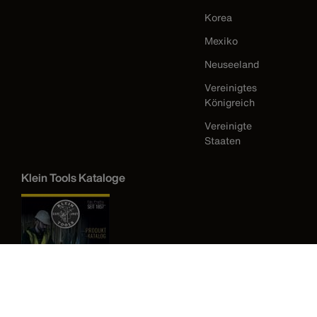
Korea
Mexiko
Neuseeland
Vereinigtes
Königreich
Vereinigte
Staaten
Klein Tools Kataloge