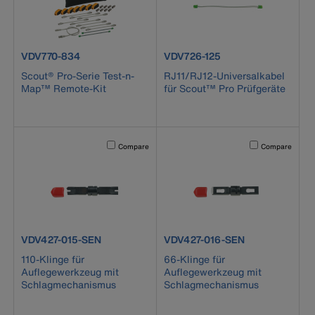
product number VDV770-834
product number VDV726-125
VDV770-834
VDV726-125
Scout® Pro-Serie Test-n-
RJ11/RJ12-Universalkabel
Map™ Remote-Kit
für Scout™ Pro Prüfgeräte
Activating this element will cause content on the page to b
Activating this el
Compare
Compare
product number VDV427-015-SEN
product number VDV427-016-SE
VDV427-015-SEN
VDV427-016-SEN
110-Klinge für
66-Klinge für
Auflegewerkzeug mit
Auflegewerkzeug mit
Schlagmechanismus
Schlagmechanismus