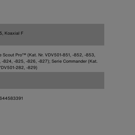
, Koaxial F
e Scout Pro™ (Kat. Nr. VDV501-851, -852, -853,
 -824, -825, -826, -827); Serie Commander (Kat.
VDV501-282, -829)
644583391