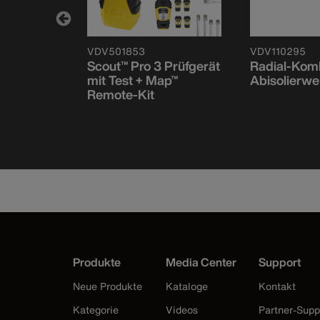
VDV501853
VDV110295
 Remote-
Scout™ Pro 3 Prüfgerät
Radial-Kom
 für
mit Test + Map™
Abisolierw
 Prüfgerät
Remote-Kit
Produkte
Media Center
Support
Neue Produkte
Kataloge
Kontakt
Kategorie
Videos
Partner-Supp