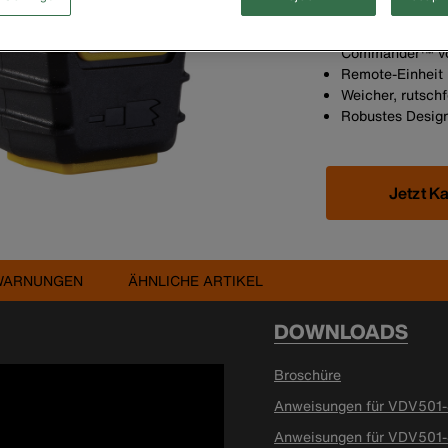
einen F-Steckve
Zur Verwendung 
Commander™ von 
Remote-Einheit i
Weicher, rutschf
Robustes Design
Jetzt K
WARNUNGEN
ÄHNLICHE ARTIKEL
DOWNLOADS
Broschüre
Anweisungen für VDV501
Anweisungen für VDV501