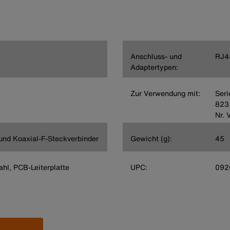
Anschluss- und
RJ45
Adaptertypen:
Zur Verwendung mit:
Seri
823,
Nr. 
 und Koaxial-F-Steckverbinder
Gewicht (g):
45
hl, PCB-Leiterplatte
UPC:
092