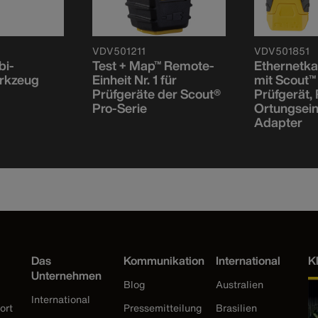
VDV501211
VDV501851
bi-
Test + Map™ Remote-
Ethernetka
erkzeug
Einheit Nr. 1 für
mit Scout™
Prüfgeräte der Scout®
Prüfgerät,
Pro-Serie
Ortungsein
Adapter
Das
Kommunikation
International
K
Unternehmen
Blog
Australien
International
ort
Pressemitteilung
Brasilien