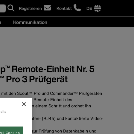
Registrieren
Kontakt
DE
click
Kontakt
to
International
n
Kommunikation
sign-
site
up
links
Kommunikation
for
menu
ehmen
menu
our
newsletter
p™ Remote-Einheit Nr. 5
™ Pro 3 Prüfgerät
 mit den Scout™ Pro und Commander™ Prüfgeräten
d testet die Ersatz-Remote-Einheit des
einen Standort in einem Schritt und ordnet ihn
 site
ch- (RJ11/12), Daten- (RJ45) und kontaktierte Video-
-Steckverbinder)
ne RJ45-Buchse zur Prüfung von Datenkabeln und
All Cookies