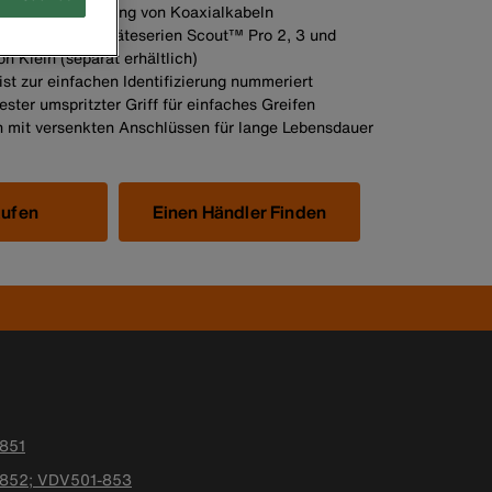
rbinder zur Prüfung von Koaxialkabeln
mit den Prüfgeräteserien Scout™ Pro 2, 3 und
Klein (separat erhältlich)
st zur einfachen Identifizierung nummeriert
ester umspritzter Griff für einfaches Greifen
 mit versenkten Anschlüssen für lange Lebensdauer
aufen
Einen Händler Finden
-851
-852; VDV501-853