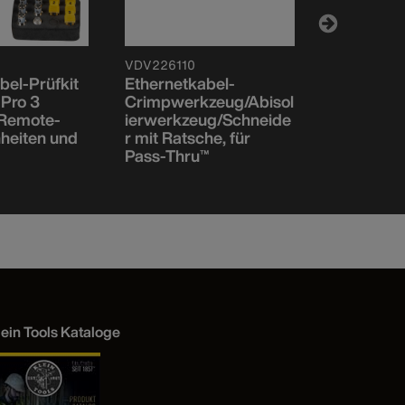
VDV226110
VDV501222
bel-Prüfkit
Ethernetkabel-
Test + Ma
 Pro 3
Crimpwerkzeug/Abisol
Einheit Nr.
 Remote-
ierwerkzeug/Schneide
Scout™ Pr
heiten und
r mit Ratsche, für
Pass-Thru™
lein Tools Kataloge