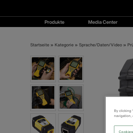
Hauptnavigation
Produkte
Media Center
Produkte
Media
menu
Center
Pfadnavigatio
Direkt
Startseite
Kategorie
Sprache/Daten/Video
Pr
menu
zum
Inhalt
By clicking
navigation, 
Cookies