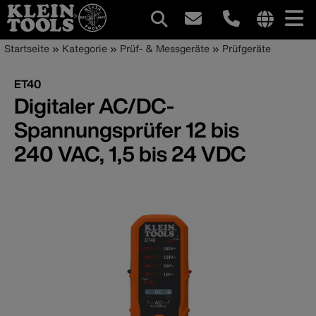
Hauptnavigation
Internationa
Pfadnavigation
Direkt
Startseite
Kategorie
Prüf- & Messgeräte
Prüfgeräte
site
zum
links
Inhalt
ET40
menu
Digitaler AC/DC-
Spannungsprüfer 12 bis
240 VAC, 1,5 bis 24 VDC