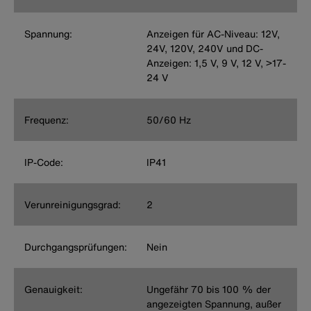
Spannung:
Anzeigen für AC-Niveau: 12V,
24V, 120V, 240V und DC-
Anzeigen: 1,5 V, 9 V, 12 V, >17-
24 V
Frequenz:
50/60 Hz
IP-Code:
IP41
Verunreinigungsgrad:
2
Durchgangsprüfungen:
Nein
Genauigkeit:
Ungefähr 70 bis 100 % der
angezeigten Spannung, außer