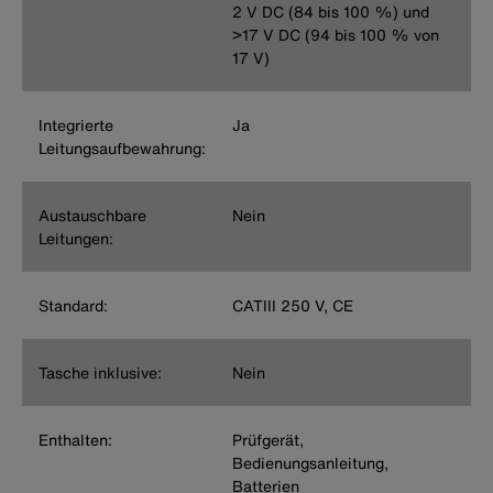
2 V DC (84 bis 100 %) und
>17 V DC (94 bis 100 % von
17 V)
Integrierte
Ja
Leitungsaufbewahrung:
Austauschbare
Nein
Leitungen:
Standard:
CATIII 250 V, CE
Tasche inklusive:
Nein
Enthalten:
Prüfgerät,
Bedienungsanleitung,
Batterien