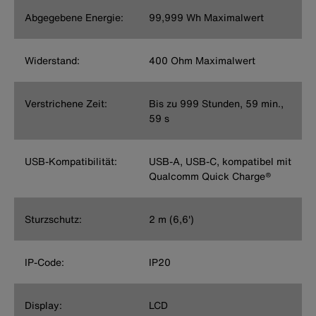
Abgegebene Energie:
99,999 Wh Maximalwert
Widerstand:
400 Ohm Maximalwert
Verstrichene Zeit:
Bis zu 999 Stunden, 59 min.,
59 s
USB-Kompatibilität:
USB-A, USB-C, kompatibel mit
Qualcomm Quick Charge®
Sturzschutz:
2 m (6,6')
IP-Code:
IP20
Display:
LCD