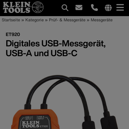
Hauptnavigation
Internationa
Pfadnavigation
Direkt
Startseite
Kategorie
Prüf- & Messgeräte
Messgeräte
site
zum
links
Inhalt
ET920
menu
Digitales USB-Messgerät,
USB-A und USB-C