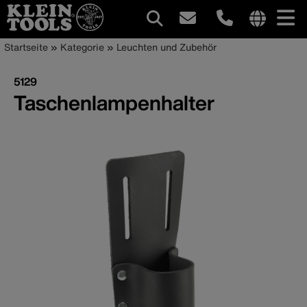
Hauptnavigation
Internationa
Pfadnavigation
Direkt
Startseite
Kategorie
Leuchten und Zubehör
site
zum
links
Inhalt
5129
menu
Taschenlampenhalter