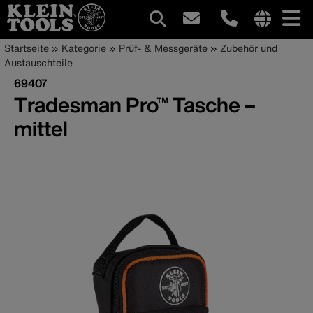
Hauptnavigation
Internationa
Pfadnavigation
Direkt
Startseite
Kategorie
Prüf- & Messgeräte
Zubehör und
site
zum
Austauschteile
links
Inhalt
69407
menu
Tradesman Pro™ Tasche –
mittel