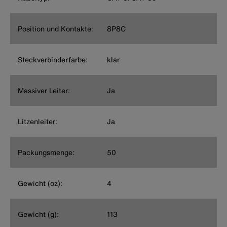
Position und Kontakte:
8P8C
Steckverbinderfarbe:
klar
Massiver Leiter:
Ja
Litzenleiter:
Ja
Packungsmenge:
50
Gewicht (oz):
4
Gewicht (g):
113