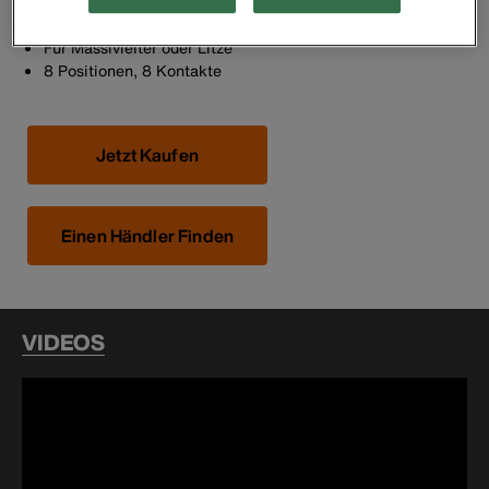
Verbindungen mit Massivdraht und Litze
Robustes Gehäuse aus Kunstharz mit Federclip
Für Massivleiter oder Litze
8 Positionen, 8 Kontakte
Jetzt Kaufen
Einen Händler Finden
VIDEOS