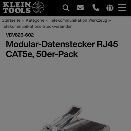
Hauptnavigation
Internationa
Pfadnavigation
Direkt
Startseite
Kategorie
Telekommunikation Werkzeug
site
zum
Telekommunikations-Steckverbinder
links
Inhalt
VDV826-602
menu
Modular-Datenstecker RJ45
CAT5e, 50er-Pack