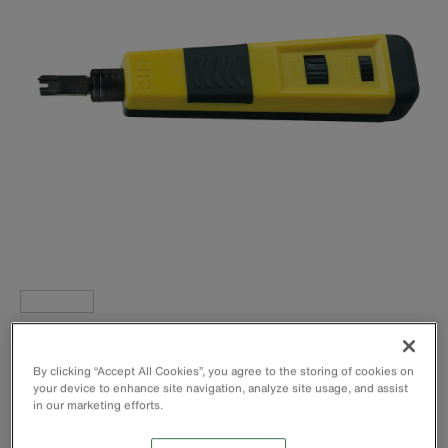
Auflegen von Kabeln an verschiedenen Kreuzverteiler-
Feldern, Klemmleisten und Keystone-Buchsen.
By clicking “Accept All Cookies”, you agree to the storing of cookies on
Federbelastet zum schnellen und effektiven Auflegen und
your device to enhance site navigation, analyze site usage, and assist
in our marketing efforts.
Kontaktieren.
Wählbare Schlagkrafteinstellung (Hi/Low) entspricht dem