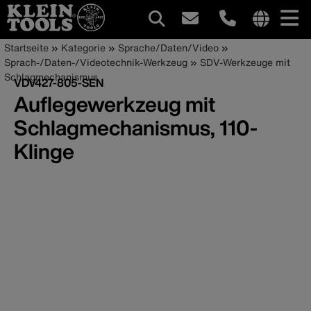
Hauptnavigation
Internationa
Pfadnavigation
Direkt
Startseite
Kategorie
Sprache/Daten/Video
site
zum
Sprach-/Daten-/Videotechnik-Werkzeug
SDV-Werkzeuge mit
links
Inhalt
Schlagmechanismus
VDV427-805-SEN
menu
Auflegewerkzeug mit
Schlagmechanismus, 110-
Klinge