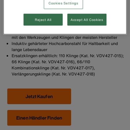
Industriestandard 8762D
Cookies Settings
Finger- und Handgriffe aus Gummi sorgen für mehr
Kontrolle und größeren Komfort
Klingenstaufach mit federbelastetem
Reject All
Accept All Cookies
Verriegelungsmechanismus
Bajonettanschluss (drehen und einrasten) ist kompatibel
mit den Werkzeugen und Klingen der meisten Hersteller
Induktiv gehärteter Hochcarbonstahl für Haltbarkeit und
lange Lebensdauer
Ersatzklingen erhältlich: 110 Klinge (Kat. Nr. VDV427-015);
66 Klinge (Kat. Nr. VDV427-016), 66/110
Kombinationsklinge (Kat. Nr. VDV427-017),
Verlängerungsklinge (Kat. Nr. VDV427-018)
Jetzt Kaufen
Einen Händler Finden