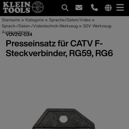
Hauptnavigation
Internationa
Pfadnavigation
Direkt
Startseite
Kategorie
Sprache/Daten/Video
site
zum
Sprach-/Daten-/Videotechnik-Werkzeug
SDV Werkzeug-
links
Inhalt
Austauschteile
VDV212-034
menu
Presseinsatz für CATV F-
Steckverbinder, RG59, RG6