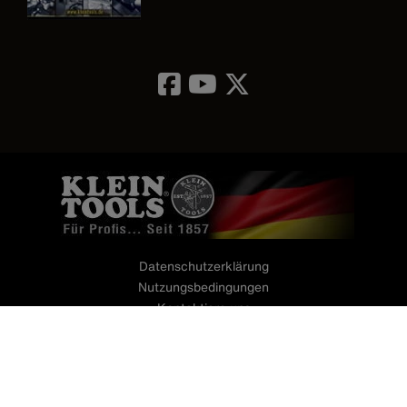
Image
Datenschutzerklärung
Nutzungsbedingungen
Kontaktiere uns
Impressum
AGB's
©2026 Klein Tools, Inc. • Alle Rechte vorbehalten