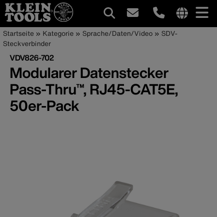
Hauptnavigation
Internationa
Pfadnavigation
Direkt
Startseite
Kategorie
Sprache/Daten/Video
SDV-
site
zum
Steckverbinder
links
Inhalt
VDV826-702
menu
Modularer Datenstecker
Pass-Thru™, RJ45-CAT5E,
50er-Pack