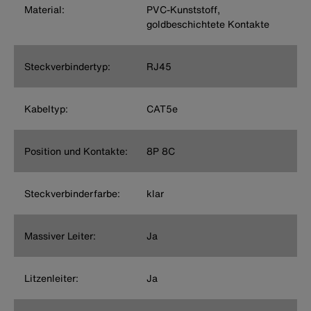
Material:
PVC-Kunststoff,
goldbeschichtete Kontakte
Steckverbindertyp:
RJ45
Kabeltyp:
CAT5e
Position und Kontakte:
8P 8C
Steckverbinderfarbe:
klar
Massiver Leiter:
Ja
Litzenleiter:
Ja