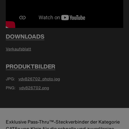
DOWNLOADS
Verkaufsblatt
PRODUKTBILDER
JPG
vdv826702_photo.jpg
PNG
vdv826702.png
Exklusive Pass-Thru™-Steckverbinder der Kategorie
CAT5e von Klein für die schnelle und zuverlässige