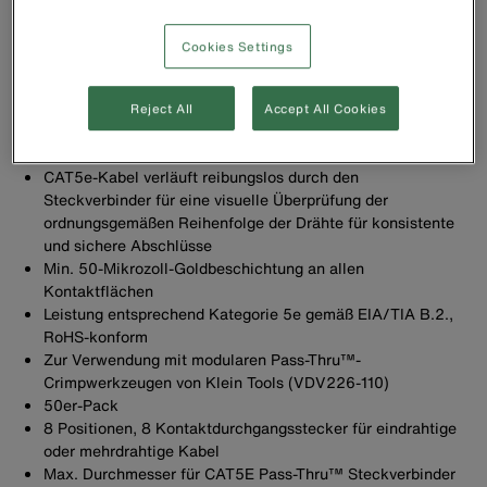
Cookies Settings
Exklusive Pass-Thru™-Steckverbinder von Klein für die
Reject All
Accept All Cookies
schnelle und zuverlässige Installation von Steckverbindern
für Datenanwendungen
CAT5e-Kabel verläuft reibungslos durch den
Steckverbinder für eine visuelle Überprüfung der
ordnungsgemäßen Reihenfolge der Drähte für konsistente
und sichere Abschlüsse
Min. 50-Mikrozoll-Goldbeschichtung an allen
Kontaktflächen
Leistung entsprechend Kategorie 5e gemäß EIA/TIA B.2.,
RoHS-konform
Zur Verwendung mit modularen Pass-Thru™-
Crimpwerkzeugen von Klein Tools (VDV226-110)
50er-Pack
8 Positionen, 8 Kontaktdurchgangsstecker für eindrahtige
oder mehrdrahtige Kabel
Max. Durchmesser für CAT5E Pass-Thru™ Steckverbinder