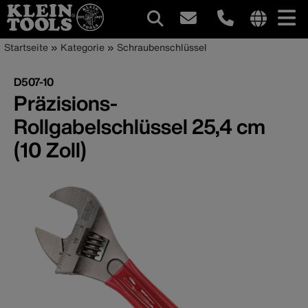
Hauptnavigation
Internationa
Pfadnavigation
Direkt
Startseite
Kategorie
Schraubenschlüssel
site
zum
links
Inhalt
D507-10
menu
Präzisions-
Rollgabelschlüssel 25,4 cm
(10 Zoll)