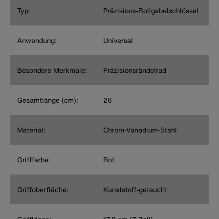
Typ:
Präzisions-Rollgabelschlüssel
Anwendung:
Universal
Besondere Merkmale:
Präzisionsrändelrad
Gesamtlänge (cm):
26
Material:
Chrom-Vanadium-Stahl
Grifffarbe:
Rot
Griffoberfläche:
Kunststoff-getaucht