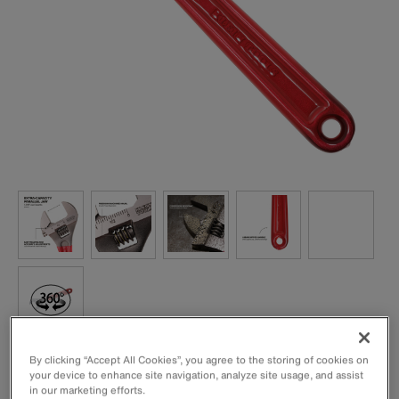
By clicking “Accept All Cookies”, you agree to the storing of cookies on
Der 10-Zoll-Rollgabelschlüssel mit präzisionsgefertigtem
your device to enhance site navigation, analyze site usage, and assist
Rändelrad ermöglicht eine mühelose und präzise
in our marketing efforts.