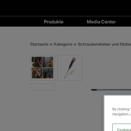
Hauptnavigation
Produkte
Media Center
Produkte
Media
menu
Center
Pfadnavigatio
Direkt
Startseite
Kategorie
Schraubendreher und Mutte
menu
zum
Inhalt
By clicking
navigation, 
Cookies