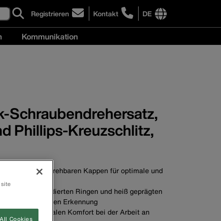
Registrieren
Kontakt
DE
click
Kontakt
to
International
n
Kommunikation
sign-
site
up
links
Kommunikation
for
menu
ehmen
menu
our
newsletter
ik-Schraubendrehersatz,
nd Phillips-Kreuzschlitz,
ubendreher mit drehbaren Kappen für optimale und
e
 site
satz mit farbcodierten Ringen und heiß geprägten
ngen zur schnellen Erkennung
riffe für maximalen Komfort bei der Arbeit an
All Cookies