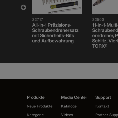
32717
32500
ehersatz,
All-in-1 Präzisions-
11-in-1-Multi
illips-
Schraubendrehersatz
Schraubend
7-teilig
mit Sicherheits-Bits
erndreher, Ph
und Aufbewahrung
Schlitz, Vier
TORX®
Produkte
Media Center
Support
Neue Produkte
Kataloge
Kontakt
Kategorie
Videos
Partner-Supp