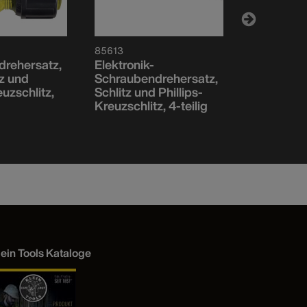
85613
19555
rehersatz,
Elektronik-
Schrauben
tz und
Schraubendrehersatz,
TORX® Cus
euzschlitz,
Schlitz und Phillips-
5-teilig
Kreuzschlitz, 4-teilig
lein Tools Kataloge