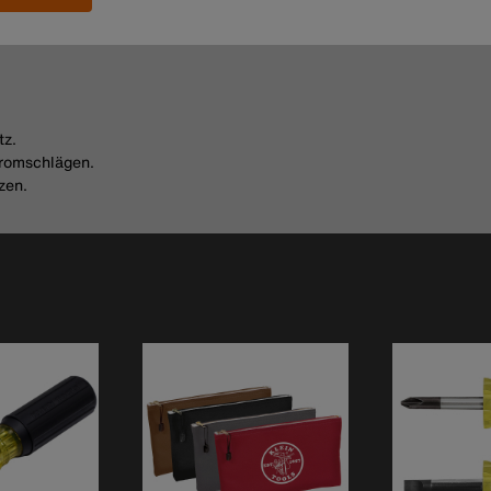
tz.
tromschlägen.
zen.