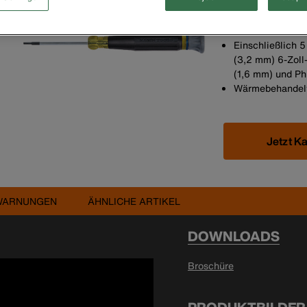
kleinen Anlagen
Professionelle, 
Schraubendreher 
Einschließlich 
(3,2 mm) 6-Zoll-
(1,6 mm) und Phi
Wärmebehandelte
Jetzt K
WARNUNGEN
ÄHNLICHE ARTIKEL
DOWNLOADS
Broschüre