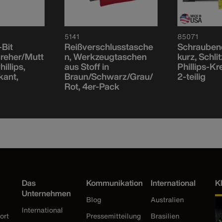
5141
85071
-Bit
Reißverschlusstasche
Schraubend
reher/Mutt
n, Werkzeugtaschen
kurz, Schli
illips,
aus Stoff in
Phillips-Kr
kant,
Braun/Schwarz/Grau/
2-teilig
Rot, 4er-Pack
Das
Kommunikation
International
K
Unternehmen
Blog
Australien
International
ort
Pressemitteilung
Brasilien