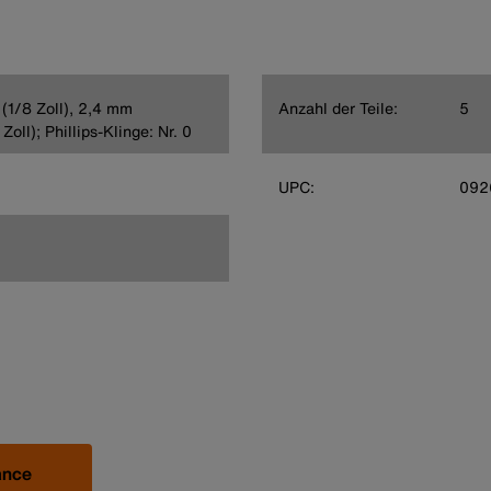
(1/8 Zoll), 2,4 mm
Anzahl der Teile:
5
Zoll); Phillips-Klinge: Nr. 0
UPC:
092
ance