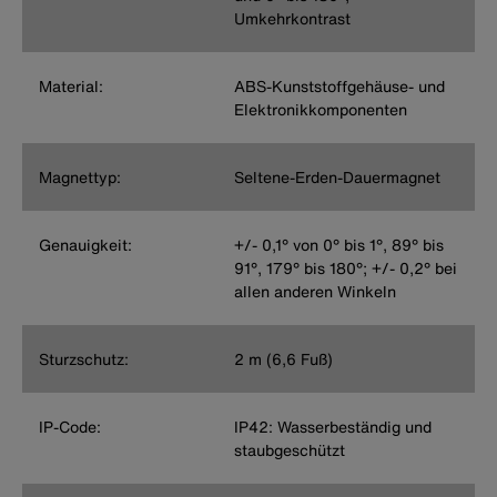
Umkehrkontrast
Material:
ABS-Kunststoffgehäuse- und
Elektronikkomponenten
Magnettyp:
Seltene-Erden-Dauermagnet
Genauigkeit:
+/- 0,1° von 0° bis 1°, 89° bis
91°, 179° bis 180°; +/- 0,2° bei
allen anderen Winkeln
Sturzschutz:
2 m (6,6 Fuß)
IP-Code:
IP42: Wasserbeständig und
staubgeschützt