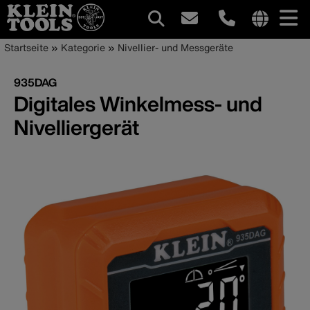
Hauptnavigation
Internationa
Pfadnavigation
Direkt
Startseite
Kategorie
Nivellier- und Messgeräte
site
zum
links
Inhalt
935DAG
menu
Digitales Winkelmess- und
Nivelliergerät