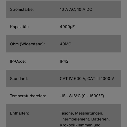
Stromstärke:
10 A AC; 10 A DC
Kapazität:
4000µF
Ohm (Widerstand):
40MO
IP-Code:
IP42
Standard:
CAT IV 600 V, CAT III 1000 V
Temperaturbereich:
-18 - 816°C (0 - 1500°F)
Enthalten:
Tasche, Messleitungen,
Thermoelement, Batterien,
Krokodilklemmen und