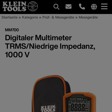
Hauptnavigation
Internationa
Pfadnavigation
Direkt
Startseite
Kategorie
Prüf- & Messgeräte
Messgeräte
site
zum
links
Inhalt
MM700
menu
Digitaler Multimeter
TRMS/Niedrige Impedanz,
1000 V