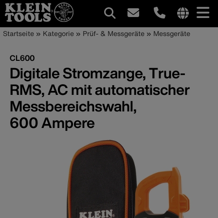
Hauptnavigation
Internationa
Pfadnavigation
Direkt
Startseite
Kategorie
Prüf- & Messgeräte
Messgeräte
site
zum
links
Inhalt
CL600
menu
Digitale Stromzange, True-
RMS, AC mit automatischer
Messbereichswahl,
600 Ampere