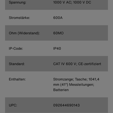
Spannung:
1000 V AC; 1000 V DC
Stromstärke:
600A
Ohm (Widerstand):
60MO
IP-Code:
IP40
Standard:
CAT IV 600 V; CE-zertifiziert
Enthalten:
Stromzange; Tasche; 1041,4
mm (41'') Messleitungen;
Batterien
UPC:
092644690143