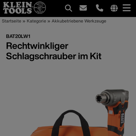
Hauptnavigation
Internationa
Pfadnavigation
Direkt
Startseite
Kategorie
Akkubetriebene Werkzeuge
site
zum
links
Inhalt
BAT20LW1
menu
Rechtwinkliger
Schlagschrauber im Kit