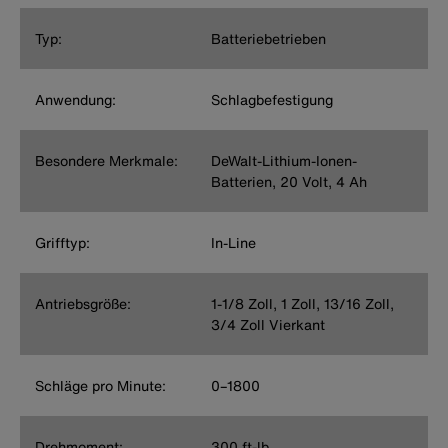
Typ:
Batteriebetrieben
Anwendung:
Schlagbefestigung
Besondere Merkmale:
DeWalt-Lithium-Ionen-
Batterien, 20 Volt, 4 Ah
Grifftyp:
In-Line
Antriebsgröße:
1-1/8 Zoll, 1 Zoll, 13/16 Zoll,
3/4 Zoll Vierkant
Schläge pro Minute:
0–1800
Drehmoment:
300 ft-lb